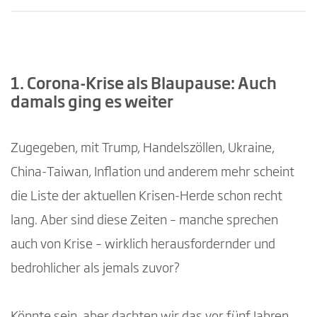
Corona-Krise als Blaupause: Auch damals ging
es weiter
1. Corona-Krise als Blaupause: Auch
Ein modernes ERP-System steigert Ihre
damals ging es weiter
Flexibilität in einer verletzlichen Welt
Zugegeben, mit Trump, Handelszöllen, Ukraine,
Mit einem guten CRM-System neue Märkte
China-Taiwan, Inflation und anderem mehr scheint
besser erschließen
die Liste der aktuellen Krisen-Herde schon recht
Mit Power BI, KI und Echtzeit-Reporting
lang. Aber sind diese Zeiten – manche sprechen
Veränderungen schneller erkennen – und besser
auch von Krise – wirklich herausfordernder und
reagieren
bedrohlicher als jemals zuvor?
Die Krise aussitzen funktioniert nicht –