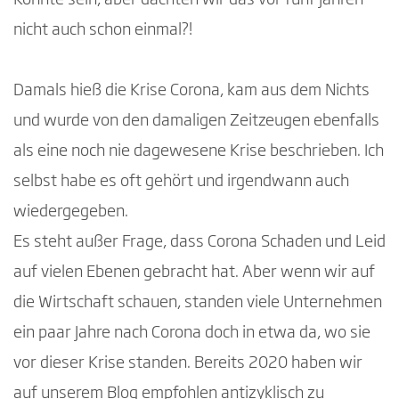
Könnte sein, aber dachten wir das vor fünf Jahren
gesetzliche Anforderungen zwingen ohnehin
nicht auch schon einmal?!
zum Handeln
Wissen sichern, bevor es in der Krise verloren
Damals hieß die Krise Corona, kam aus dem Nichts
geht – veraltete Systeme sind eine stille Gefahr
und wurde von den damaligen Zeitzeugen ebenfalls
Jetzt handeln heißt: Mitarbeitern Orientierung
als eine noch nie dagewesene Krise beschrieben. Ich
und Wertschätzung geben
selbst habe es oft gehört und irgendwann auch
wiedergegeben.
In vielen Branchen sind Mitarbeiter für ein
Es steht außer Frage, dass Corona Schaden und Leid
großes IT-Projekt aktuell gut verfügbar
auf vielen Ebenen gebracht hat. Aber wenn wir auf
die Wirtschaft schauen, standen viele Unternehmen
Neben allgemein gültigen Gründen, in
ein paar Jahre nach Corona doch in etwa da, wo sie
zukunftsfähige IT-Systeme zu investieren,
vor dieser Krise standen. Bereits 2020 haben wir
zeigen wir Ihnen in den Punkten 9 und 10 auch,
auf unserem Blog empfohlen antizyklisch zu