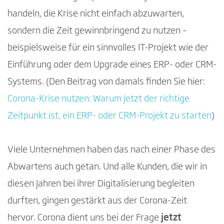
warum gerade jetzt ein optimaler Zeitpunkt ist,
handeln, die Krise nicht einfach abzuwarten,
speziell in Dynamics 365 Lösungen von
sondern die Zeit gewinnbringend zu nutzen –
Microsoft zu investieren.
beispielsweise für ein sinnvolles IT-Projekt wie der
Einführung oder dem Upgrade eines ERP- oder CRM-
2025 ist ein optimaler Zeitpunkt, Microsoft
Systems. (Den Beitrag von damals finden Sie hier:
Produkte zu lizenzieren
Corona-Krise nutzen: Warum jetzt der richtige
Zeitpunkt ist, ein ERP- oder CRM-Projekt zu starten
)
Microsoft schafft Vertrauen – mit klaren
digitalen Resilienz-Versprechen für Europa
Viele Unternehmen haben das nach einer Phase des
Abwartens auch getan. Und alle Kunden, die wir in
diesen Jahren bei ihrer Digitalisierung begleiten
durften, gingen gestärkt aus der Corona-Zeit
hervor. Corona dient uns bei der Frage
jetzt