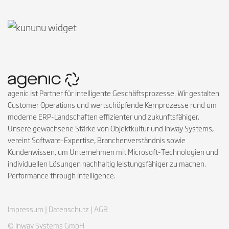
Follow on Instagra
Follow on Faceb
Follow on Link
Follow on X
Follow on
Follow 
agenic ist Partner für intelligente Geschäftsprozesse. Wir gestalten
Customer Operations und wertschöpfende Kernprozesse rund um
moderne ERP-Landschaften effizienter und zukunftsfähiger.
Unsere gewachsene Stärke von Objektkultur und Inway Systems,
vereint Software-Expertise, Branchenverständnis sowie
Kundenwissen, um Unternehmen mit Microsoft-Technologien und
individuellen Lösungen nachhaltig leistungsfähiger zu machen.
Performance through intelligence.
Impressum |
Datenschutz |
AGB
© Inway Systems GmbH