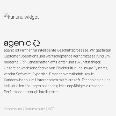
Follow on Instagra
Follow on Faceb
Follow on Link
Follow on X
Follow on
Follow 
agenic ist Partner für intelligente Geschäftsprozesse. Wir gestalten
Customer Operations und wertschöpfende Kernprozesse rund um
moderne ERP-Landschaften effizienter und zukunftsfähiger.
Unsere gewachsene Stärke von Objektkultur und Inway Systems,
vereint Software-Expertise, Branchenverständnis sowie
Kundenwissen, um Unternehmen mit Microsoft-Technologien und
individuellen Lösungen nachhaltig leistungsfähiger zu machen.
Performance through intelligence.
Impressum |
Datenschutz |
AGB