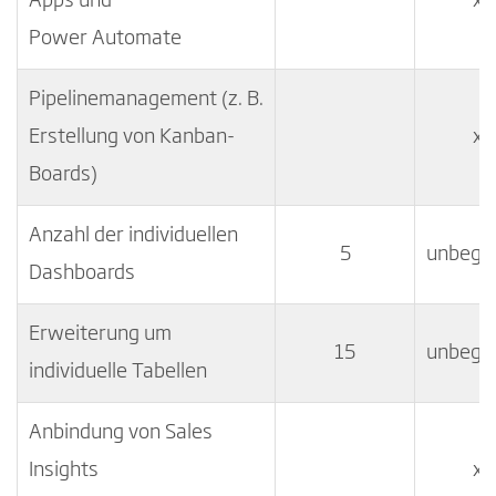
Apps und
x
Power Automate
Pipelinemanagement (z. B.
Erstellung von Kanban-
x
Boards)
Anzahl der individuellen
5
unbegr
Dashboards
Erweiterung um
15
unbegr
individuelle Tabellen
Anbindung von Sales
Insights
x