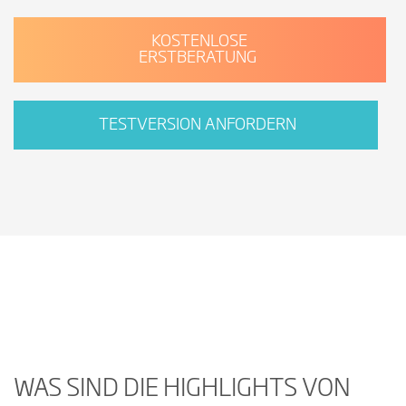
KOSTENLOSE
ERSTBERATUNG
TESTVERSION ANFORDERN
Mit Abspielen des Videos wird in die
Google Datenschutzerklärung
eingewilligt.
Understand your customers and build stronger relationships with Dynamics 365 Sales
WAS SIND DIE HIGHLIGHTS VON