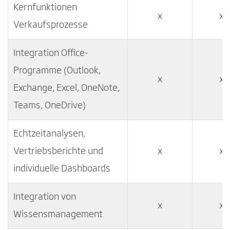
Kernfunktionen
x
x
Verkaufsprozesse
Integration Office-
Programme (Outlook,
x
x
Exchange, Excel, OneNote,
Teams, OneDrive)
Echtzeitanalysen,
Vertriebsberichte und
x
x
individuelle Dashboards
Integration von
x
x
Wissensmanagement