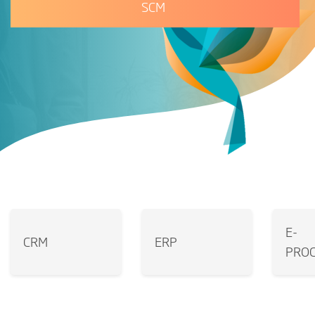
SCM
E-
CRM
ERP
PRO