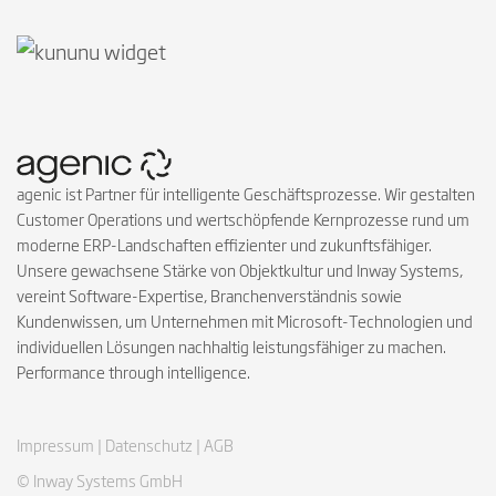
Follow on Instagra
Follow on Faceb
Follow on Link
Follow on X
Follow on
Follow 
agenic ist Partner für intelligente Geschäftsprozesse. Wir gestalten
Customer Operations und wertschöpfende Kernprozesse rund um
moderne ERP-Landschaften effizienter und zukunftsfähiger.
Unsere gewachsene Stärke von Objektkultur und Inway Systems,
vereint Software-Expertise, Branchenverständnis sowie
Kundenwissen, um Unternehmen mit Microsoft-Technologien und
individuellen Lösungen nachhaltig leistungsfähiger zu machen.
Performance through intelligence.
Impressum |
Datenschutz |
AGB
© Inway Systems GmbH