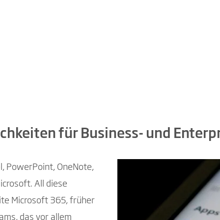
hkeiten für Business- und Enterpr
l, PowerPoint, OneNote,
rosoft. All diese
te Microsoft 365, früher
eams, das vor allem