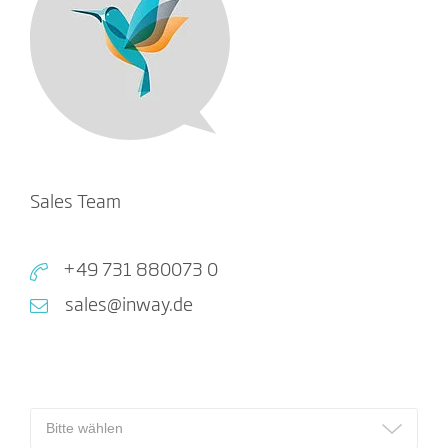
Sales Team
+49 731 880073 0
sales@inway.de