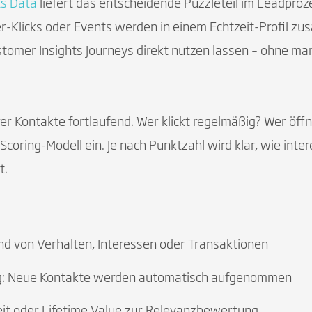
ts Data
liefert das entscheidende Puzzleteil im Leadproz
-Klicks oder Events werden in einem Echtzeit-Profil 
stomer Insights Journeys direkt nutzen lassen – ohne ma
rer Kontakte fortlaufend. Wer klickt regelmäßig? Wer öffn
s Scoring-Modell ein. Je nach Punktzahl wird klar, wie inter
t.
 von Verhalten, Interessen oder Transaktionen
g: Neue Kontakte werden automatisch aufgenommen
it oder Lifetime Value zur Relevanzbewertung