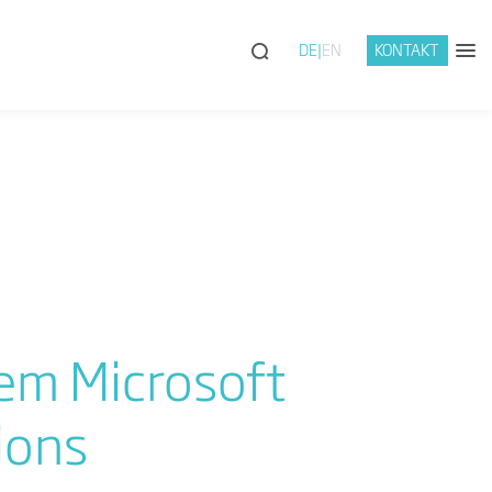
DE
EN
KONTAKT
em Microsoft
ions