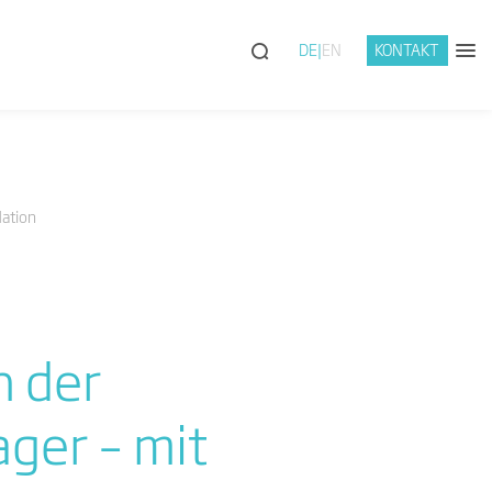
DE
EN
KONTAKT
dation
h der
ger – mit