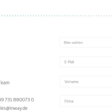
 Team
9 731 880073 0
les@inway.de