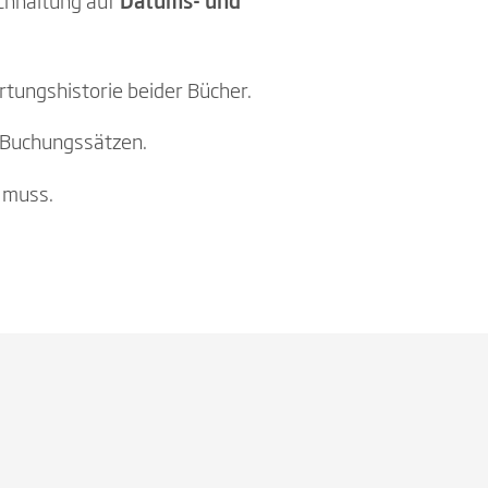
chhaltung auf
Datums- und
tungshistorie beider Bücher.
e Buchungssätzen.
 muss.