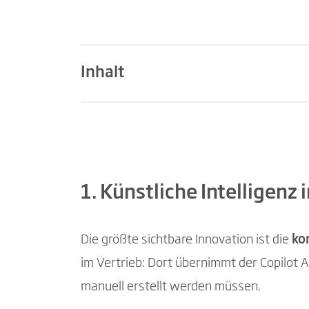
Inhalt
Künstliche Intelligenz in der Praxis: C
Verbesserungen in Benutzeroberfläch
1. Künstliche Intelligenz 
Integration von Field Service und Pro
Nachhaltigkeit, ESG-Reporting und g
Die größte sichtbare Innovation ist die
ko
Governance, Sicherheit und Entwickl
im Vertrieb: Dort übernimmt der Copilot A
manuell erstellt werden müssen.