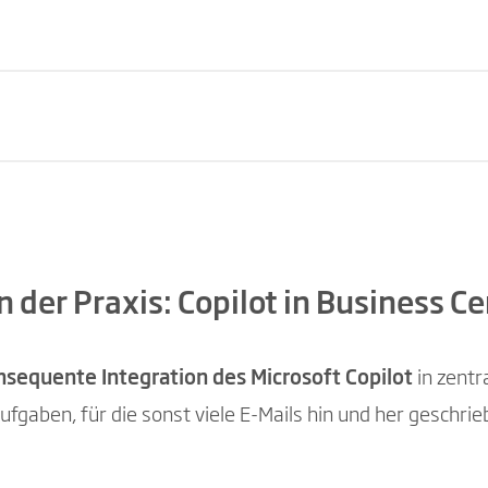
opilot in Business Central
e und Usability
in der Praxis: Copilot in Business Ce
duktion
esetzliche Anforderungen
nsequente Integration des Microsoft Copilot
in zentr
erunterstützung
ufgaben, für die sonst viele E-Mails hin und her geschr