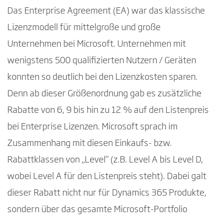
Das Enterprise Agreement (EA) war das klassische
Was passiert mit Kunden, deren dreijähriger EA-
Lizenzmodell für mittelgroße und große
Vertrag noch nicht ausgelaufen ist?
Unternehmen bei Microsoft. Unternehmen mit
Welche alternativen Lizenzmodelle gibt es für
wenigstens 500 qualifizierten Nutzern / Geräten
diese Kunden?
konnten so deutlich bei den Lizenzkosten sparen.
Denn ab dieser Größenordnung gab es zusätzliche
Warum hat Microsoft sein Lizenzmodel
Rabatte von 6, 9 bis hin zu 12 % auf den Listenpreis
umgestellt?
bei Enterprise Lizenzen. Microsoft sprach im
Sind Business Central Kunden von dieser
Zusammenhang mit diesen Einkaufs- bzw.
Anpassung betroffen?
Rabattklassen von „Level“ (z.B. Level A bis Level D,
Was sollten Unternehmen in der aktuellen
wobei Level A für den Listenpreis steht). Dabei galt
Situation unternehmen?
dieser Rabatt nicht nur für Dynamics 365 Produkte,
sondern über das gesamte Microsoft-Portfolio