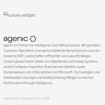
Follow on Instagra
Follow on Faceb
Follow on Link
Follow on X
Follow on
Follow 
agenic ist Partner für intelligente Geschäftsprozesse. Wir gestalten
Customer Operations und wertschöpfende Kernprozesse rund um
moderne ERP-Landschaften effizienter und zukunftsfähiger.
Unsere gewachsene Stärke von Objektkultur und Inway Systems,
vereint Software-Expertise, Branchenverständnis sowie
Kundenwissen, um Unternehmen mit Microsoft-Technologien und
individuellen Lösungen nachhaltig leistungsfähiger zu machen.
Performance through intelligence.
Impressum |
Datenschutz |
AGB