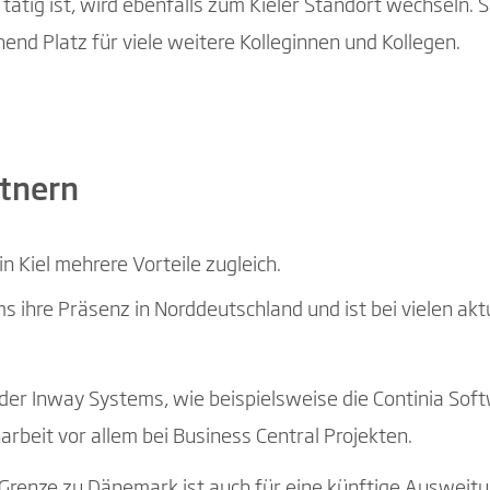
tig ist, wird ebenfalls zum Kieler Standort wechseln. S
hend Platz für viele weitere Kolleginnen und Kollegen.
rtnern
n Kiel mehrere Vorteile zugleich.
 ihre Präsenz in Norddeutschland und ist bei vielen akt
der Inway Systems, wie beispielsweise die Continia Soft
rbeit vor allem bei Business Central Projekten.
 Grenze zu Dänemark ist auch für eine künftige Ausweit