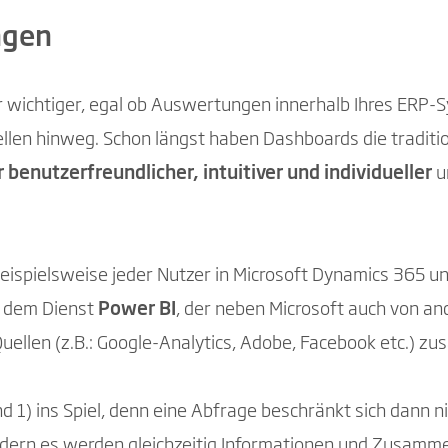
ngen
wichtiger, egal ob Auswertungen innerhalb Ihres ERP-S
n hinweg. Schon längst haben Dashboards die tradition
enutzerfreundlicher, intuitiver und individueller
u
ispielsweise jeder Nutzer in Microsoft Dynamics 365 un
it dem Dienst
Power BI
, der neben Microsoft auch von an
uellen (z.B.: Google-Analytics, Adobe, Facebook etc.) 
d 1) ins Spiel, denn eine Abfrage beschränkt sich dann n
ndern es werden gleichzeitig Informationen und Zusamm