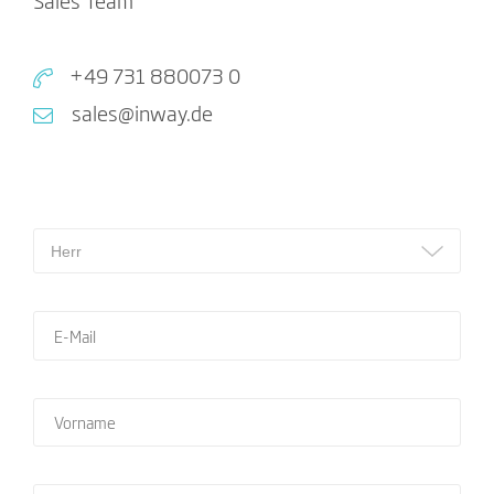
Sales Team
+49 731 880073 0
sales@inway.de