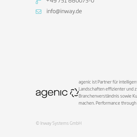
+49 731 880073-0
info@inway.de
agenic ist Partner für intell
Landschaften effizienter und 
Branchenverständnis sowie Ku
machen. Performance through i
© Inway Systems GmbH