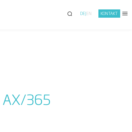
DE
EN
KONTAKT
 AX/365