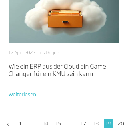
12 April 2022
- Iris Degen
Wie ein ERP aus der Cloud ein Game
Changer für ein KMU sein kann
Weiterlesen
1
…
14
15
16
17
18
19
20