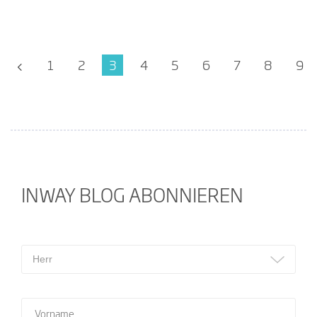
1
2
3
4
5
6
7
8
9
INWAY BLOG ABONNIEREN