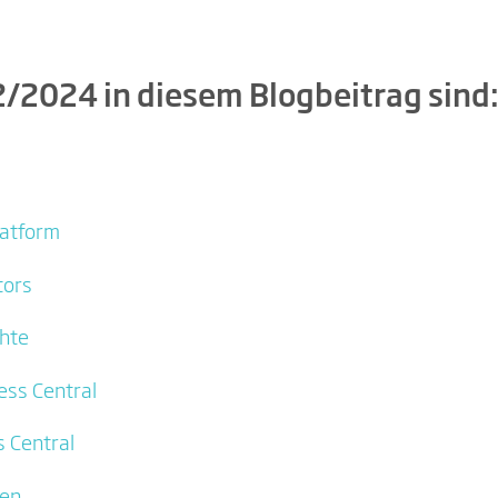
/2024 in diesem Blogbeitrag sind
latform
tors
chte
ess Central
 Central